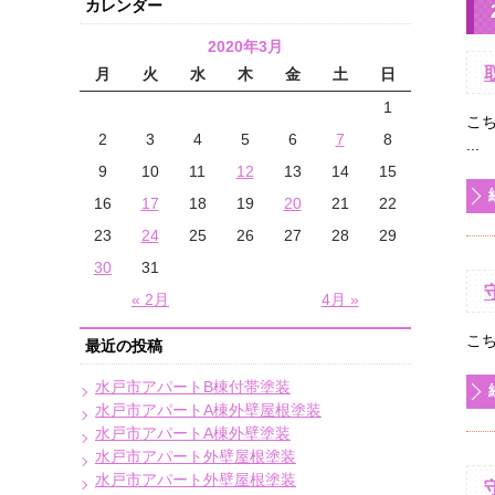
カレンダー
2020年3月
月
火
水
木
金
土
日
1
こ
2
3
4
5
6
7
8
...
9
10
11
12
13
14
15
16
17
18
19
20
21
22
23
24
25
26
27
28
29
30
31
« 2月
4月 »
こ
最近の投稿
水戸市アパートB棟付帯塗装
水戸市アパートA棟外壁屋根塗装
水戸市アパートA棟外壁塗装
水戸市アパート外壁屋根塗装
水戸市アパート外壁屋根塗装