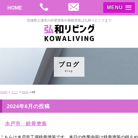
MENU
HOME
茨城県土浦市の外壁塗装や屋根塗装は弘和リビングまで
ブログ
blog
HOME
>
ブログ
>
2024年
> 6月
2024年6月の投稿
水戸市 鉄骨塗装
こちらは水戸市工場鉄骨塗装です。本日の作業内容は鉄骨塗装の錆止め