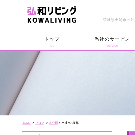
茨城県土浦市の外
トップ
当社のサービス
top
service
HOME
>
ブログ
>
未分類
> 土浦市A様邸